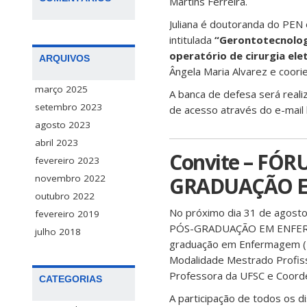
Martins Ferreira.
Juliana é doutoranda do PEN
intitulada
“Gerontotecnolog
operatório de cirurgia ele
ARQUIVOS
Ângela Maria Alvarez e coorie
março 2025
A banca de defesa será reali
setembro 2023
de acesso através do e-mail 
agosto 2023
abril 2023
Convite – FÓ
fevereiro 2023
GRADUAÇÃO E
novembro 2022
outubro 2022
No próximo dia 31 de agost
fevereiro 2019
PÓS-GRADUAÇÃO EM ENFERMA
julho 2018
graduação em Enfermagem (
Modalidade Mestrado Profissi
Professora da UFSC e Coord
CATEGORIAS
A participação de todos os 