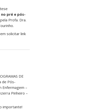
 tese
 no pré e pós-
 pela Profa. Dra.
Tourinho.
 solicitar link
 PROGRAMAS DE
 de Pós-
em Enfermagem –
zerra Pinheiro –
o importante!