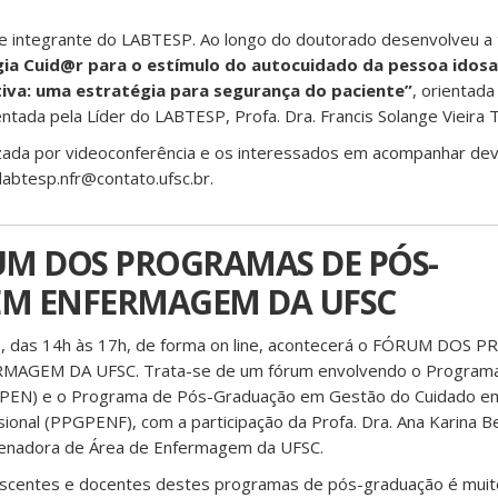
 e integrante do LABTESP. Ao longo do doutorado desenvolveu a
ia Cuid@r para o estímulo do autocuidado da pessoa idosa
tiva: uma estratégia para segurança do paciente”
, orientada
ntada pela Líder do LABTESP, Profa. Dra. Francis Solange Vieira 
zada por videoconferência e os interessados em acompanhar devem
labtesp.nfr@contato.ufsc.br.
RUM DOS PROGRAMAS DE PÓS-
M ENFERMAGEM DA UFSC
o, das 14h às 17h, de forma on line, acontecerá o FÓRUM DOS
GEM DA UFSC. Trata-se de um fórum envolvendo o Programa
PEN) e o Programa de Pós-Graduação em Gestão do Cuidado 
onal (PPGPENF), com a participação da Profa. Dra. Ana Karina Be
enadora de Área de Enfermagem da UFSC.
discentes e docentes destes programas de pós-graduação é muit