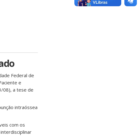
rado
dade Federal de
Paciente e
/08), a tese de
 punção intraóssea
óveis com os
nterdisciplinar