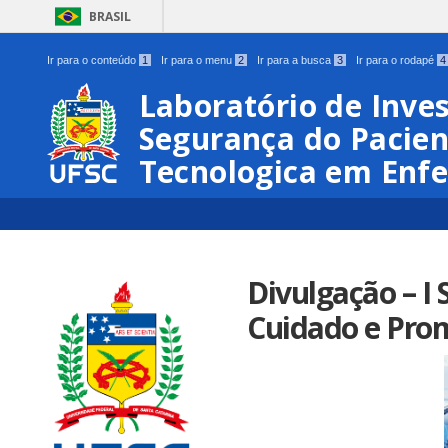
BRASIL
Ir para o conteúdo
1
Ir para o menu
2
Ir para a busca
3
Ir para o rodapé
4
Laboratório de Inve
Segurança do Pacien
Tecnologica em Enf
Divulgação – I
Cuidado e Pro