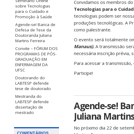
Seminário Online
Convidamos os membros do 
sobre Tecnologias
Tecnologias para o Cuida
para o Cuidado e
tecnologias podem ser nossa
Promoção à Saúde
produções tecnológicas. A Pro
Agende-se! Banca de
como palestrante.
Defesa de Tese da
Doutoranda Juliana
O evento será totalmente on
Martins Ferreira
Manaus).
A transmissão será
Convite – FÓRUM DOS
necessária inscrição prévia, 
PROGRAMAS DE PÓS-
GRADUAÇÃO EM
Para acessar a transmissão,
ENFERMAGEM DA
UFSC
Participe!
Doutorando do
LABTESP defende
tese de doutorado
Mestranda do
LABTESP defende
Agende-se! Ba
dissertação de
mestrado
Juliana Martins
No próximo dia 22 de setemb
COMENTÁRIOS