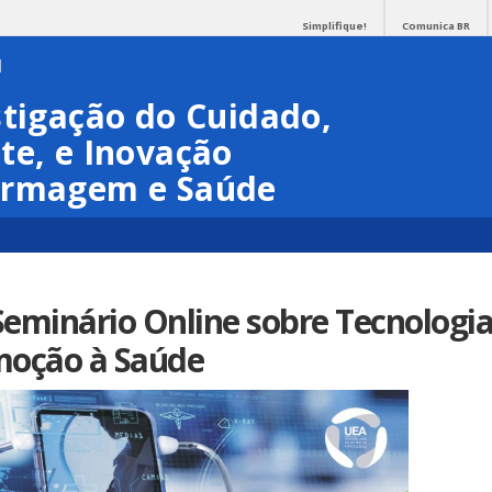
Simplifique!
Comunica BR
stigação do Cuidado,
te, e Inovação
ermagem e Saúde
 Seminário Online sobre Tecnologia
moção à Saúde