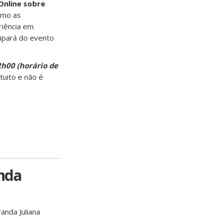
Online sobre
omo as
riência em
cipará do evento
2h00 (horário de
uito e não é
nda
anda Juliana